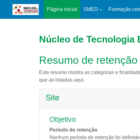
Página inicial
SMED
Formação con
Ir para o conteúdo principal
Núcleo de Tecnologia 
Resumo de retenção
Este resumo mostra as categorias e finalidad
que as listadas aqui.
Site
Objetivo
Período de retenção
Nenhum período de retenção foi definido