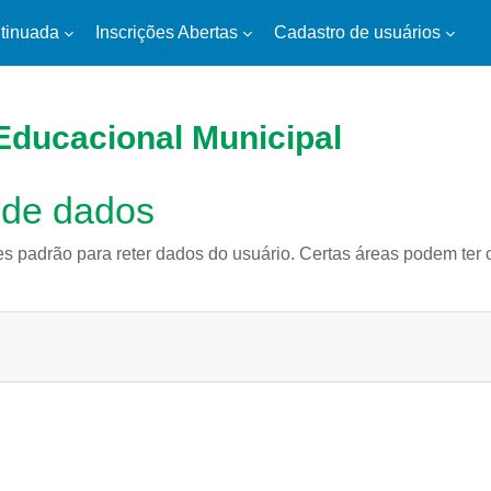
tinuada
Inscrições Abertas
Cadastro de usuários
Educacional Municipal
 de dados
es padrão para reter dados do usuário. Certas áreas podem ter c